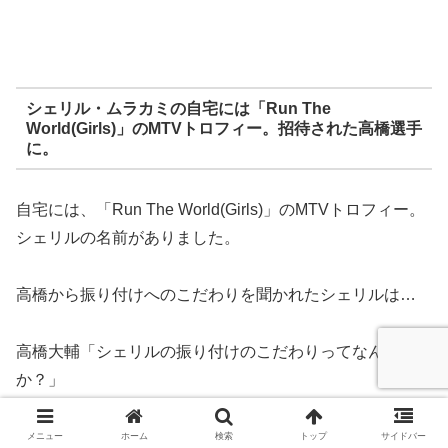
シェリル・ムラカミの自宅には「Run The
World(Girls)」のMTVトロフィー。招待された高橋選手
に。
自宅には、「Run The World(Girls)」のMTVトロフィー。
シェリルの名前がありました。
高橋から振り付けへのこだわりを聞かれたシェリルは…
高橋大輔「シェリルの振り付けのこだわりってなんです
か？」
シェリル「大切なのは、ほかとちがうということ。特殊な
メニュー
ホーム
検索
トップ
サイドバー