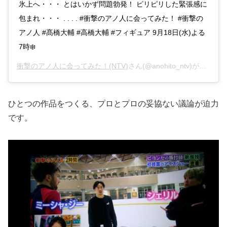
氷上へ・・・ とはいかず問題勃発！ ピリピリした緊張感に
包まれ・・・ . . . . #衝撃のアノ人に会ってみた！ #衝撃の
アノ人 #髙橋大輔 #高橋大輔 #フィギュア 9月18日(水)よる
7時❄️
衝撃のアノ人に会ってみた！(NTV)
さん(@anohito_ntv)がシェアした投稿 –
ひとつの作品をつくる、プロとプロの妥協ない議論が迫力
です。