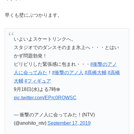
早くも壁にぶつかります。
いよいよスケートリンクへ。
スタジオでのダンスそのまま氷上へ・・・とはい
かず問題勃発！
ピリピリした緊張感に包まれ・・・
#衝撃のアノ
人に会ってみた
！
#衝撃のアノ人
#髙橋大輔
#高橋
大輔
#フィギュア
9月18日(水)よる7時❄️
pic.twitter.com/EPrc0RQWSC
— 衝撃のアノ人に会ってみた！(NTV)
(@anohito_ntv)
September 17, 2019