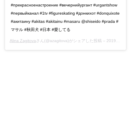
#прекрасноенастроение #вечернийургант #urgantshow
#первыйканал #1tv #figureskating #донкихот #donquixote
#акитаину #akitas #akitainu #masaru @shiseido #prada #
マサル #秋田犬 #日本 #愛してる
Alina Zagitova
さん(@azagitova)がシェアした投稿 –
2019年 4月月12日午前7時54分PDT