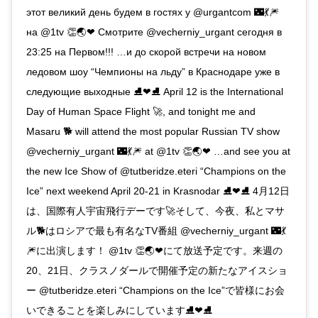
этот великий день будем в гостях у @urgantcom 🌃💃🎆
на @1tv 👏🌏❤ Смотрите @vecherniy_urgant сегодня в
23:25 на Первом!!! …и до скорой встречи на новом
ледовом шоу “Чемпионы на льду” в Краснодаре уже в
следующие выходные ⛸❤⛸ April 12 is the International
Day of Human Space Flight 🚀, and tonight me and
Masaru 🐕 will attend the most popular Russian TV show
@vecherniy_urgant 🌃💃🎆 at @1tv 👏🌏❤ …and see you at
the new Ice Show of @tutberidze.eteri “Champions on the
Ice” next weekend April 20-21 in Krasnodar ⛸❤⛸ 4月12日
は、国際有人宇宙飛行デーです🚀そして、今夜、私とマサ
ル🐕はロシアで最も有名なTV番組 @vecherniy_urgant 🌃💃
🎆に出演します！ @1tv 👏🌏❤にて放送予定です。来週の
20、21日、クラスノダールで開催予定の新たなアイスショ
ー @tutberidze.eteri “Champions on the Ice”で皆様にお会
いできることを楽しみにしています⛸❤⛸