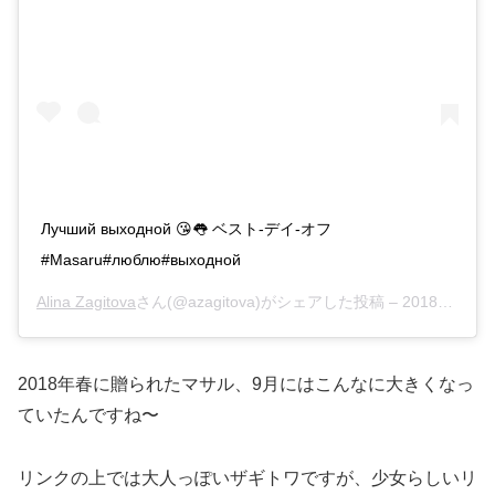
Лучший выходной 😘👅 ベスト-デイ-オフ
#Masaru#люблю#выходной
Alina Zagitova
さん(@azagitova)がシェアした投稿 –
2018年 9月月2日午前1時59分PDT
2018年春に贈られたマサル、9月にはこんなに大きくなっ
ていたんですね〜
リンクの上では大人っぽいザギトワですが、少女らしいリ