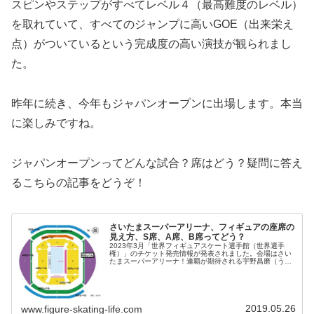
スピンやステップがすべてレベル４（最高難度のレベル）
を取れていて、すべてのジャンプに高いGOE（出来栄え
点）がついているという完成度の高い演技が観られまし
た。
昨年に続き、今年もジャパンオープンに出場します。本当
に楽しみですね。
ジャパンオープンってどんな試合？席はどう？疑問に答え
るこちらの記事をどうぞ！
さいたまスーパーアリーナ、フィギュアの座席の
見え方、S席、A席、B席ってどう？
2023年3月「世界フィギュアスケート選手館（世界選手
権）」のチケット発売情報が発表されました。会場はさい
たまスーパーアリーナ！連覇が期待される宇野昌磨（うの
しょうま）、坂本花織（さかもとかおり）選手を有する日
本での世界選手権開催に、ファン...
2019.05.26
www.figure-skating-life.com