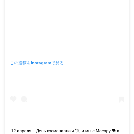
この投稿をInstagramで見る
12 апреля – День космонавтики 🚀, и мы с Масару 🐕 в