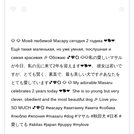
🐶 🐶 Моей любимой Масару сегодня 2 годика ❤🐕❤.
Ещё такая маленькая, но уже умная, послушная и
самая красивая 🎉 Обожаю 💕💖💞 🐶🐶私の愛しいマサル
が今日、私の元に来て2年を迎えます❤🐕❤。 彼女は若いで
すが、とても賢く、素直で、最も美しい犬です🎉あなたを
とても愛しています💕💖💞 🐶 🐶 My adorable Masaru
celebrates 2 years today ❤🐕❤. She is so young but very
clever, obedient and the most beautiful dog 🎉 Love you
SO MUCH 💕💖💞 #масару #акитаину #акита #собака
#люблю #япония #masaru #dog #マサル #秋田犬 #日本 #
愛してる #akitas #japan #puppy #mylove