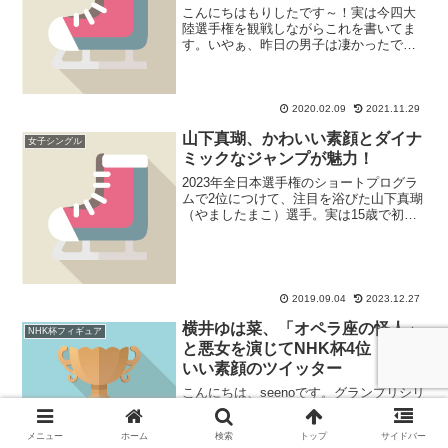
こんにちはもりしたです～！実は今四大
陸選手権を観戦しながらこれを書いてま
す。いやぁ、昨日の男子は凄かったです
ね…。さてさて、今回は、みなさまきっ
とご存知、ロシアのエフゲニア・メドベ
ージェワ選手について取り上げます。わ
たしも大好きな選手なので...
2020.02.09
2021.11.29
山下真瑚、かわいい素顔とダイナ
女子シングル
ミックなジャンプが魅力！
2023年全日本選手権のショートプログラ
ムで2位につけて、注目を浴びた山下真瑚
（やましたまこ）選手。実は15歳で初出
場した世界ジュニアフィギュアスケート
選手権では、4回転を跳ぶロシア女子選手
に次ぐ銅メダルを獲得していた実力者で
した。シニアに...
2019.09.04
2023.12.27
横井ゆは菜、「オペラ座の怪人」
NHK杯フィギュア
と悪女を演じてNHK杯4位！かわ
いい素顔のツイッター
こんにちは、seenoです。グランプリシリ
ーズNHK杯で4位と大健闘、注目の横井ゆ
は菜（よこいゆはな）選手についてまと
メニュー
ホーム
検索
トップ
サイドバー
めました！当ブログでは、フィギュアス