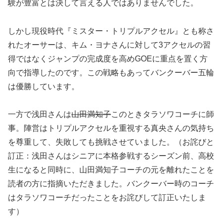
験が豊富とは決して言える人ではありませんでした。
しかし現役時代『ミスター・トリプルアクセル』とも称さ
れたオーサーは、キム・ヨナさんに対して3アクセルの習
得ではなくジャンプの完成度を高めGOEに重点を置く方
向で指導したのです。この戦略もあってバンクーバー五輪
は優勝しています。
一方で浅田さんは
山田満知子
このときタラソワコーチに師
事。陣営はトリプルアクセルを重視する真央さんの気持ち
を尊重して、失敗しても挑戦させていました。（お詫びと
訂正：浅田さんはシニアに本格参戦するシーズン前、高校
生になると同時に、山田満知子コーチの元を離れたことを
読者の方に指摘いただきました。バンクーバー時のコーチ
はタラソワコーチだったことをお詫びして訂正いたしま
す）