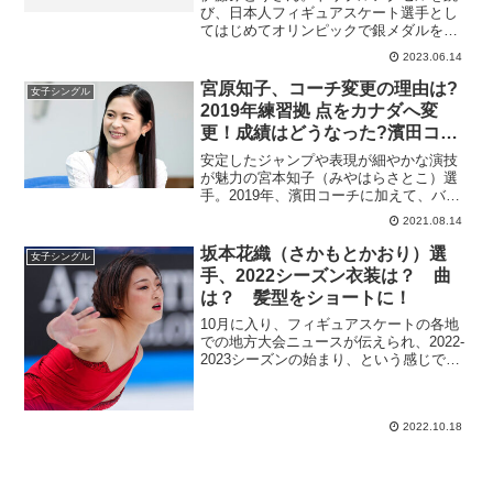
び、日本人フィギュアスケート選手とし
てはじめてオリンピックで銀メダルを取
ったいわば伝説のスケーターです。53歳
2023.06.14
になったいま、久しぶりに国際大会に出
場して、元気いっぱいに前向きな姿を見
宮原知子、コーチ変更の理由は?
女子シングル
せてくれています。梅雨...
2019年練習拠 点をカナダへ変
更！成績はどうなった?濱田コー
チとはどんな人?
安定したジャンプや表現が細やかな演技
が魅力の宮本知子（みやはらさとこ）選
手。2019年、濱田コーチに加えて、バー
ケルコーチもメインコーチに。拠点をカ
2021.08.14
ナダのトロントに移しました！コーチや
拠点変更の理由は何でしょうか？カナダ
坂本花織（さかもとかおり）選
女子シングル
での生活はどうされて...
手、2022シーズン衣装は？ 曲
は？ 髪型をショートに！
10月に入り、フィギュアスケートの各地
での地方大会ニュースが伝えられ、2022-
2023シーズンの始まり、という感じでフ
ィギュアスケートファンの皆さんはドキ
ドキワクワクが止まらない毎日を過ごさ
れていることと思います！昨年のワール
2022.10.18
ドチャンピオ...