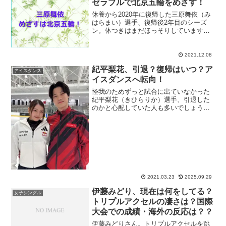
ゼラブルで北京五輪をめざす！
休養から2020年に復帰した三原舞依（み
はらまい）選手、復帰後2年目のシーズ
ン。体つきはまだほっそりしています
が、アジアンオープンで優勝、グランプ
リシリーズにも2戦出場まで復活！本当に
嬉しいです。この記事では三原選手の休
2021.12.08
養からの復帰後の成績...
紀平梨花、引退？復帰はいつ？ア
アイスダンス
イスダンスへ転向！
怪我のためずっと試合に出ていなかった
紀平梨花（きひらりか）選手、引退した
のかと心配していた人も多いでしょう。
なんと、2025年9月29日、アイスダンス
への挑戦を発表しました！パートナーは
ユース五輪で入賞した実績のある西山真
瑚（にしやましんご...
2021.03.23
2025.09.29
伊藤みどり、現在は何をしてる？
女子シングル
トリプルアクセルの凄さは？国際
大会での成績・海外の反応は？？
伊藤みどりさん。トリプルアクセルを跳