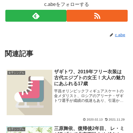
c.abeをフォローする
c.abe
関連記事
ザギトワ、2019年フリー衣装は
女子シングル
古代エジプトの女王！大人の魅力
にあふれる17歳
平昌オリンピックフィギュアスケートの
金メダリスト、ロシアのアリーナ・ザギ
トワ選手が成績の低迷もあり、引退か競
技休止かと騒がれていますね。12月5日か
ら12月8日に、イタリア・トリノでフィギ
ュアスケートグランプリ(GP)ファイナル
に彼女ももち...
2020.02.13
2021.11.29
三原舞依、復帰後2年目、 レ・ミ
女子シングル