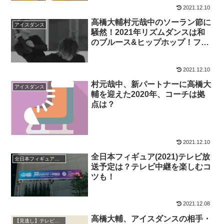
2021.12.10
高橋大輔村元哉中のソーラン節に
アイスダンス
騒然！2021年リズムダンスは和
のブルース&ヒップホップ！フリ
ーはバヤデール
2021.12.10
村元哉中、新パートナーに高橋大
アイスダンス
輔を迎えた2020年、コーチは拠
点は？
2021.12.10
全日本フィギュア(2021)テレビ放
全日本フィギュアスケート選手権
送予定は？テレビ中継を楽しむコ
ツも！
2021.12.08
高橋大輔、アイスダンスの相手・
【見逃し】テレビ番組