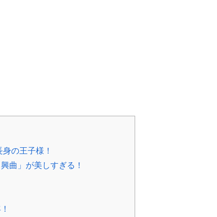
長身の王子様！
興曲」が美しすぎる！
年！