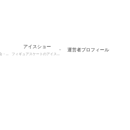
アイスショー
運営者プロフィール
フィギュアスケートの大会・アイスショー会場について、座席表やトイレなど観戦にやくだつ情報まとめ
フィギュアスケートのアイスショーの情報、会場やチケット