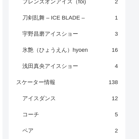
フレンズオンアイス（foi)
2
刀剣乱舞 – ICE BLADE –
1
宇野昌磨アイスショー
3
氷艶（ひょうえん）hyoen
16
浅田真央アイスショー
4
スケーター情報
138
アイスダンス
12
コーチ
5
ペア
2