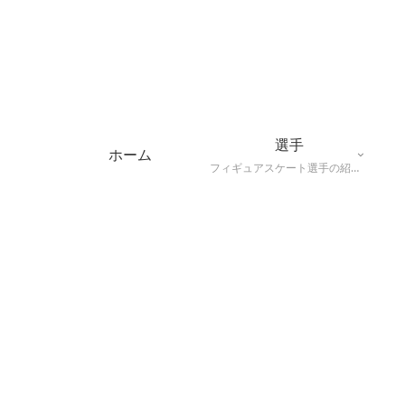
選手
ホーム
フィギュアスケート選手の紹介（代表的な演技や特長、主な戦績）