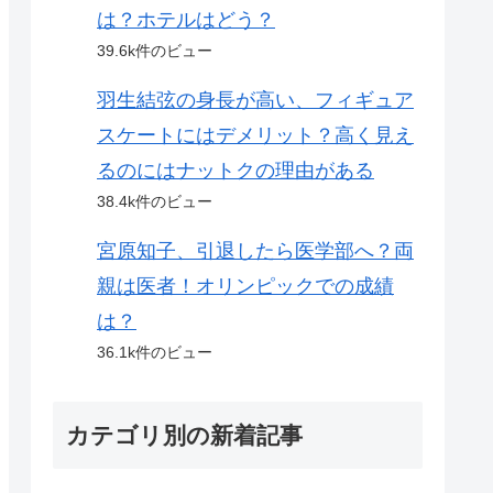
は？ホテルはどう？
39.6k件のビュー
羽生結弦の身長が高い、フィギュア
スケートにはデメリット？高く見え
るのにはナットクの理由がある
38.4k件のビュー
宮原知子、引退したら医学部へ？両
親は医者！オリンピックでの成績
は？
36.1k件のビュー
カテゴリ別の新着記事