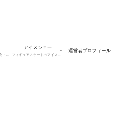
アイスショー
運営者プロフィール
フィギュアスケートの大会・アイスショー会場について、座席表やトイレなど観戦にやくだつ情報まとめ
フィギュアスケートのアイスショーの情報、会場やチケット