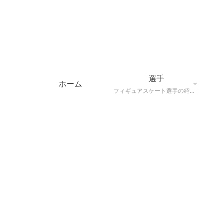
選手
ホーム
フィギュアスケート選手の紹介（代表的な演技や特長、主な戦績）