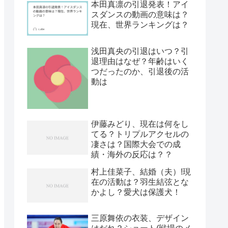
本田真凛の引退発表！アイ
スダンスの動画の意味は？
現在、世界ランキングは？
浅田真央の引退はいつ？引
退理由はなぜ？年齢はいく
つだったのか、引退後の活
動は
伊藤みどり、現在は何をし
てる？トリプルアクセルの
凄さは？国際大会での成
績・海外の反応は？？
村上佳菜子、結婚（夫）!現
在の活動は？羽生結弦とな
かよし？愛犬は保護犬！
三原舞依の衣装、デザイン