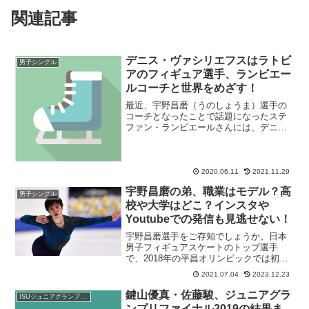
関連記事
デニス・ヴァシリエフスはラトビ
男子シングル
アのフィギュア選手、ランビエー
ルコーチと世界をめざす！
最近、宇野昌磨（うのしょうま）選手の
コーチとなったことで話題になったステ
ファン・ランビエールさんには、デニ
ス・ヴァシリエフス選手という一番弟子
とも言える選手がいます。まだ、国際大
会で目立った成績を残しているわけでは
ありませんが、ここ数年で急...
2020.06.11
2021.11.29
宇野昌磨の弟、職業はモデル？高
男子シングル
校や大学はどこ？インスタや
Youtubeでの発信も見逃せない！
宇野昌磨選手をご存知でしょうか。日本
男子フィギュアスケートのトップ選手
で、2018年の平昌オリンピックでは初出
場で銀メダルを獲得。2019年の全日本選
2021.07.04
2023.12.23
手権では、4度目の4年連続優勝を飾り、
今後、更なる活躍が期待される日本スケ
鍵山優真・佐藤駿、ジュニアグラ
ISUジュニアグランプリシリーズ
ート界のホープで...
ンプリファイナル2019の結果ま