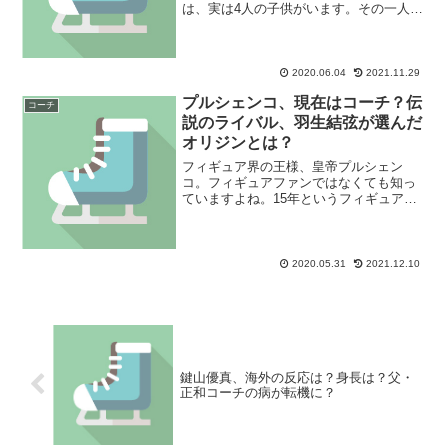
は、実は4人の子供がいます。その一人で
ある末っ子のサーシャ君ことアレクサン
ドル・プルシェンコは4人いるプルシェン
コの子供で唯一スケートをしています。
気になる実力はプルシ...
2020.06.04
2021.11.29
プルシェンコ、現在はコーチ？伝
コーチ
説のライバル、羽生結弦が選んだ
オリジンとは？
フィギュア界の王様、皇帝プルシェン
コ。フィギュアファンではなくても知っ
ていますよね。15年というフィギュア人
生で彼が人々に与えた影響は計り知れま
せん。そして彼の作った伝説は今でも色
あせることなく人々に記憶に残り続けて
います。
2020.05.31
2021.12.10
鍵山優真、海外の反応は？身長は？父・
正和コーチの病が転機に？