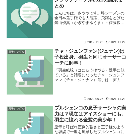
とめ
こんにちは、さややです。昨シーズンの
全日本選手権でも大活躍、飛躍をとげた
鍵山優真（かぎやまゆうま）・佐藤駿
（さとうしゅん）選手が、2020ー21シー
ズンはシニアへ転向します。当ブログで
は、これからの日本男子を鍵山優真・佐
藤駿選手の強みを、ど...
2019.11.26
2021.11.29
チャ・ジュンファン(ジュナン)は
男子シングル
子役出身、羽生と同じオーサーコ
ーチに師事！
「羽生結弦（はにゅうゆづる）選手に似
ている」と話題になったチャ・ジュンフ
ァン（チャ・ジュナン）選手は、実力派
スケーターでありながら子役経験のある
選手です。韓国内ではk-popアイドルのよ
うな可愛らしい顔と抜群のスタイル、実
力を兼ね備えた選手...
2020.05.26
2021.11.29
プルシェンコの息子サーシャの実
男子シングル
力は？現在はアイスショーにも。
羽生に憧れる金髪の美少年！
皇帝と呼ばれ圧倒的強さと王子様のよう
な容姿で一世を風靡したプルシェンコに