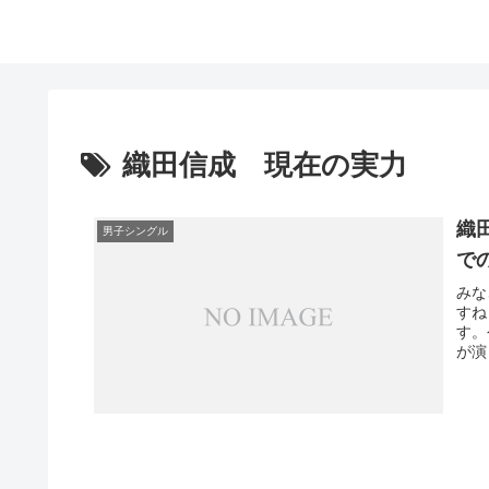
織田信成 現在の実力
織
男子シングル
で
みな
すね
す。
が演