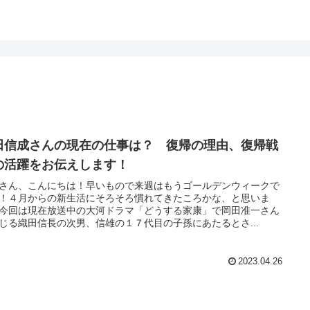
田信成さんの現在の仕事は？ 復帰の理由、復帰戦
の活躍をお伝えします！
さん、こんにちは！早いもので来週はもうゴールデンウィークで
！４月からの新生活にそろそろ慣れてきたころかな、と思いま
今回は現在放送中の大河ドラマ「どうする家康」で岡田准一さん
じる織田信長の次男、信雄の１７代目の子孫にあたるとさ...
2023.04.26