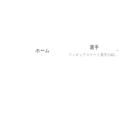
選手
ホーム
フィギュアスケート選手の紹介（代表的な演技や特長、主な戦績）