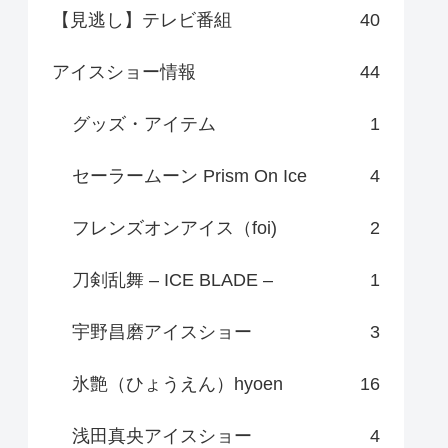
【見逃し】テレビ番組
40
アイスショー情報
44
グッズ・アイテム
1
セーラームーン Prism On Ice
4
フレンズオンアイス（foi)
2
刀剣乱舞 – ICE BLADE –
1
宇野昌磨アイスショー
3
氷艶（ひょうえん）hyoen
16
浅田真央アイスショー
4