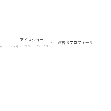
アイスショー
運営者プロフィール
フィギュアスケートの大会・アイスショー会場について、座席表やトイレなど観戦にやくだつ情報まとめ
フィギュアスケートのアイスショーの情報、会場やチケット